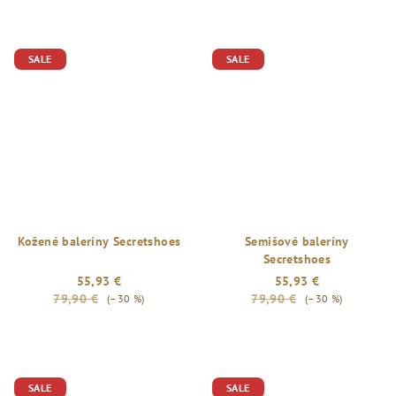
Priemerné
hodnotenie
produktu
je
SALE
SALE
5,0
z
5
hviezdičiek.
Kožené baleríny Secretshoes
Semišové baleríny
Secretshoes
55,93 €
55,93 €
79,90 €
79,90 €
(–30 %)
(–30 %)
SALE
SALE