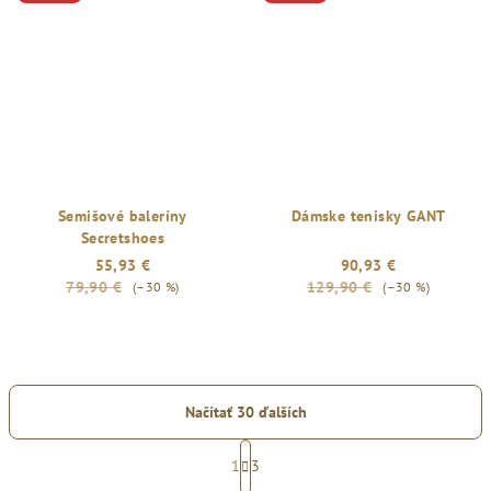
Semišové baleríny
Dámske tenisky GANT
Secretshoes
55,93 €
90,93 €
79,90 €
129,90 €
(–30 %)
(–30 %)
Načítať 30 ďalších
S
t
1
3
O
r