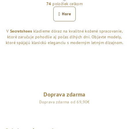
74
položiek celkom
á
v
n
l
Hore
k
á
o
d
v
V
Secretshoes
kladieme dôraz na kvalitné kožené spracovanie,
a
a
ktoré zaručuje pohodlie aj počas dlhých dní. Objavte modely,
n
c
i
ktoré spájajú klasickú eleganciu s moderným letným dizajnom.
i
e
e
p
r
v
k
y
v
Doprava zdarma
ý
Doprava zdarma od 69,90€
p
i
s
u