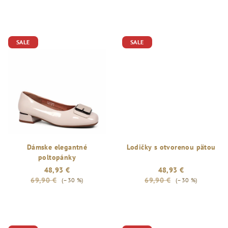
t
o
v
SALE
SALE
Dámske elegantné
Lodičky s otvorenou pätou
poltopánky
48,93 €
48,93 €
69,90 €
69,90 €
(–30 %)
(–30 %)