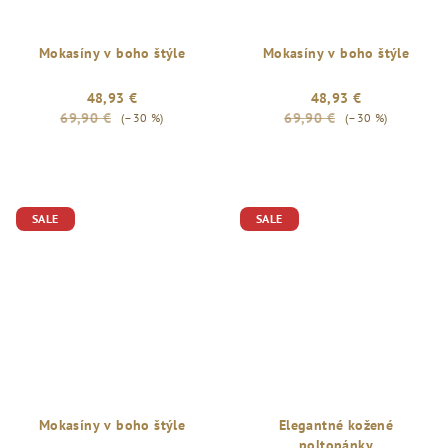
Mokasíny v boho štýle
Mokasíny v boho štýle
48,93 €
48,93 €
69,90 €
69,90 €
(–30 %)
(–30 %)
Priemerné
hodnotenie
produktu
je
SALE
SALE
2,0
z
5
hviezdičiek.
Mokasíny v boho štýle
Elegantné kožené
poltopánky