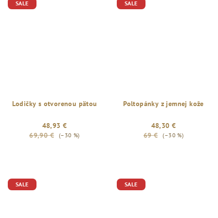
SALE
SALE
Lodičky s otvorenou pätou
Poltopánky z jemnej kože
48,93 €
48,30 €
69,90 €
69 €
(–30 %)
(–30 %)
SALE
SALE