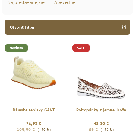
e
Najpredávanejšie
Abecedne
n
i
e
Otvoriť filter
p
V
r
Novinka
SALE
ý
o
p
d
i
u
s
k
p
t
r
o
o
v
d
Dámske tenisky GANT
Poltopánky z jemnej kože
u
76,93 €
48,30 €
k
109,90 €
69 €
(–30 %)
(–30 %)