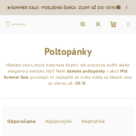
Prejsť
☀️SUMMER SALE - POSLEDNÁ ŠANCA: ZĽAVY AŽ DO -50%!🛍️
na
obsah
Nákupn
Hľadať
Prihlásenie
Poltopánky
košík
Hľadáte obuv, ktorá dokonale doplní váš pracovný outfit alebo
elegantný mestský štýl? Naše
dámske poltopánky
v akcii
Mid
Summer Sale
ponúkajú to najlepšie zo sveta módy za lákavé ceny
so zľavou až
-50 %
.
R
a
Odporúčame
Najlacnejšie
Najdrahšie
d