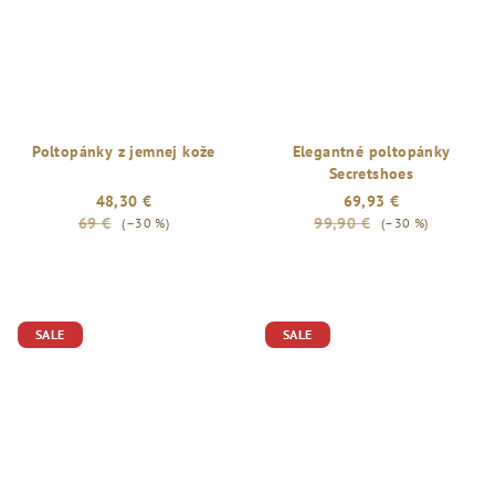
Poltopánky z jemnej kože
Elegantné poltopánky
Secretshoes
48,30 €
69,93 €
69 €
99,90 €
(–30 %)
(–30 %)
SALE
SALE