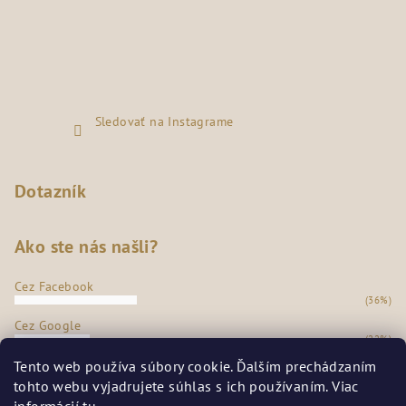
Sledovať na Instagrame
Dotazník
Ako ste nás našli?
Cez Facebook
(36%)
Cez Google
(22%)
Z našej predajne
Tento web používa súbory cookie. Ďalším prechádzaním
(35%)
tohto webu vyjadrujete súhlas s ich používaním. Viac
Odporúčanie známych