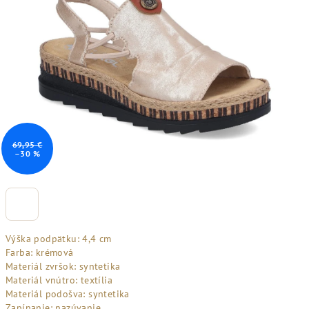
69,95 €
–30 %
Výška podpätku: 4,4 cm
Farba: krémová
Materiál zvršok: syntetika
Materiál vnútro: textília
Materiál podošva: syntetika
Zapínanie: nazúvanie