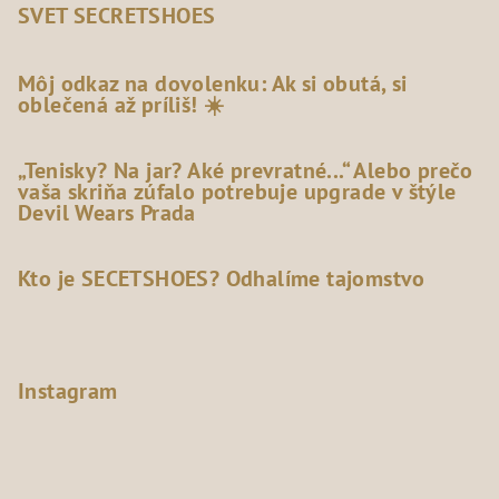
SVET SECRETSHOES
Môj odkaz na dovolenku: Ak si obutá, si
oblečená až príliš! ☀️
„Tenisky? Na jar? Aké prevratné...“ Alebo prečo
vaša skriňa zúfalo potrebuje upgrade v štýle
Devil Wears Prada
Kto je SECETSHOES? Odhalíme tajomstvo
Instagram