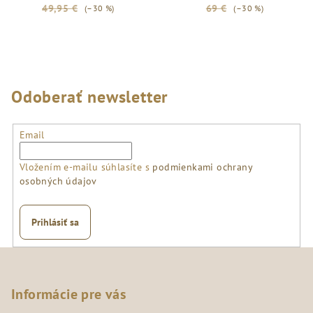
49,95 €
69 €
(–30 %)
(–30 %)
Odoberať newsletter
Email
Vložením e-mailu súhlasíte s
podmienkami ochrany
osobných údajov
Prihlásiť sa
Z
á
p
Informácie pre vás