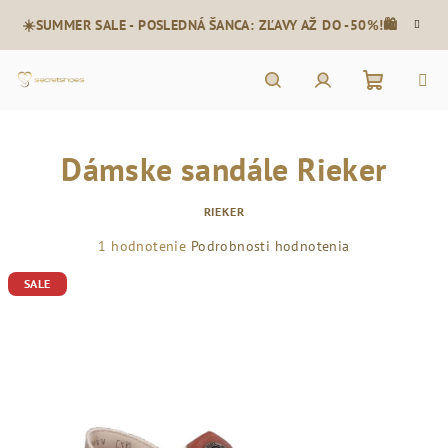
Prejsť
☀️SUMMER SALE - POSLEDNÁ ŠANCA: ZĽAVY AŽ DO -50%!🛍️
na
obsah
Nákupn
Hľadať
Prihlásenie
Dámske sandále Rieker
košík
RIEKER
Priemerné
1 hodnotenie
Podrobnosti hodnotenia
hodnotenie
SALE
produktu
je
5,0
z
5
hviezdičiek.