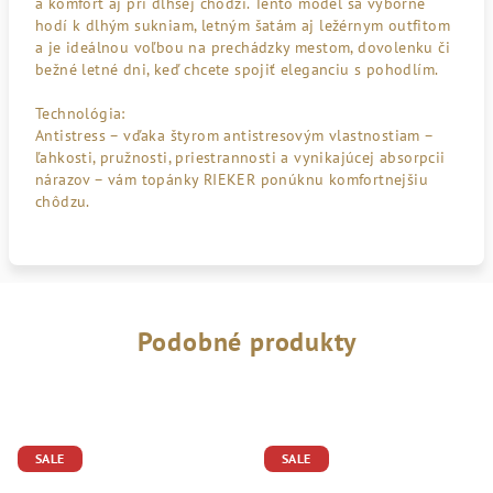
a komfort aj pri dlhšej chôdzi. Tento model sa výborne
hodí k dlhým sukniam, letným šatám aj ležérnym outfitom
a je ideálnou voľbou na prechádzky mestom, dovolenku či
bežné letné dni, keď chcete spojiť eleganciu s pohodlím.
Technológia:
Antistress – vďaka štyrom antistresovým vlastnostiam –
ľahkosti, pružnosti, priestrannosti a vynikajúcej absorpcii
nárazov – vám topánky RIEKER ponúknu komfortnejšiu
chôdzu.
Podobné produkty
SALE
SALE