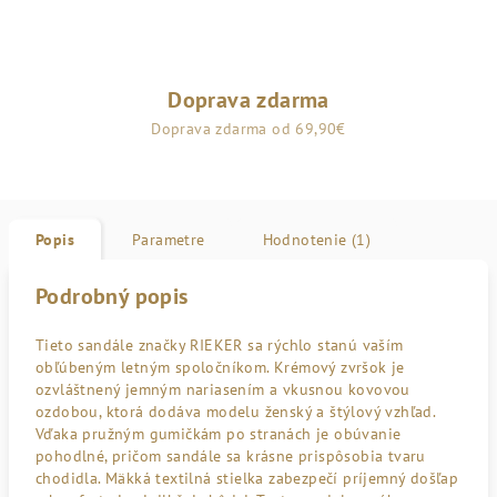
Doprava zdarma
Doprava zdarma od 69,90€
Popis
Parametre
Hodnotenie (1)
Podrobný popis
Tieto sandále značky RIEKER sa rýchlo stanú vaším
obľúbeným letným spoločníkom. Krémový zvršok je
ozvláštnený jemným nariasením a vkusnou kovovou
ozdobou, ktorá dodáva modelu ženský a štýlový vzhľad.
Vďaka pružným gumičkám po stranách je obúvanie
pohodlné, pričom sandále sa krásne prispôsobia tvaru
chodidla. Mäkká textilná stielka zabezpečí príjemný došľap