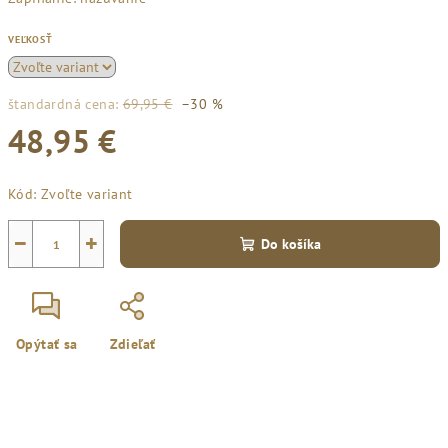
VEĽKOSŤ
štandardná cena:
69,95 €
–30 %
48,95 €
Jednotková
Kód:
Zvoľte variant
cena:
−
+
Do košíka
Opýtať sa
Zdieľať