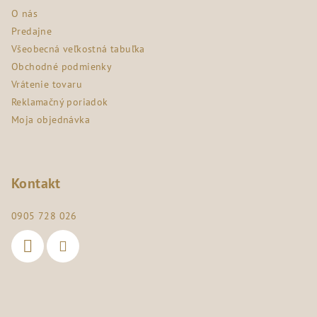
ä
O nás
t
Predajne
i
Všeobecná veľkostná tabuľka
e
Obchodné podmienky
Vrátenie tovaru
Reklamačný poriadok
Moja objednávka
Kontakt
0905 728 026