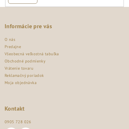
Z
á
p
Informácie pre vás
ä
O nás
t
Predajne
i
Všeobecná veľkostná tabuľka
e
Obchodné podmienky
Vrátenie tovaru
Reklamačný poriadok
Moja objednávka
Kontakt
0905 728 026