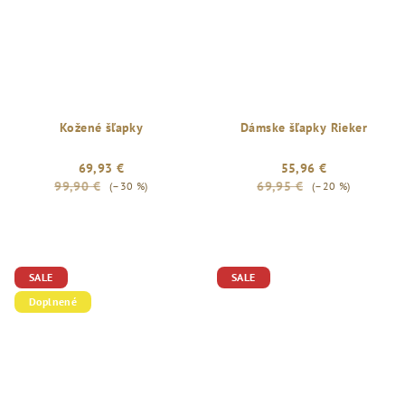
Kožené šľapky
Dámske šľapky Rieker
69,93 €
55,96 €
99,90 €
69,95 €
(–30 %)
(–20 %)
SALE
SALE
Doplnené