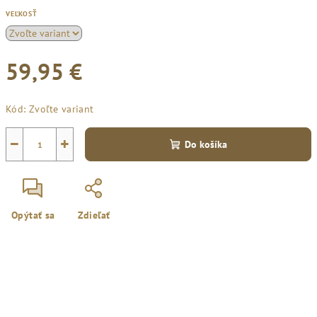
VEĽKOSŤ
59,95 €
Jednotková
Kód:
Zvoľte variant
cena:
−
+
Do košíka
Opýtať sa
Zdieľať