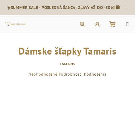
Prejsť
☀️SUMMER SALE - POSLEDNÁ ŠANCA: ZĽAVY AŽ DO -50%!🛍️
na
obsah
Nákupn
Hľadať
Prihlásenie
Dámske šľapky Tamaris
košík
TAMARIS
Priemerné
Neohodnotené
Podrobnosti hodnotenia
hodnotenie
produktu
je
0,0
z
5
hviezdičiek.