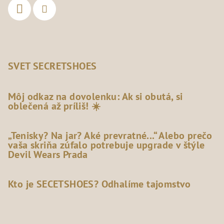
SVET SECRETSHOES
Môj odkaz na dovolenku: Ak si obutá, si
oblečená až príliš! ☀️
„Tenisky? Na jar? Aké prevratné...“ Alebo prečo
vaša skriňa zúfalo potrebuje upgrade v štýle
Devil Wears Prada
Kto je SECETSHOES? Odhalíme tajomstvo