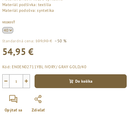
Materiál podšívka: textília
Materiál podošva: syntetika
VEĽKOSŤ
štandardná cena:
109,90 €
–50 %
54,95 €
Jednotková
Kód:
EN0EN02711YBL IVORY/ GRAY GOLD/40
cena:
−
+
Do košíka
Opýtať sa
Zdieľať