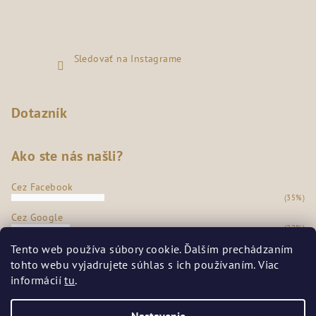
Sledovať na Instagrame
Dotazník
Ako ste nás našli?
Cez Facebook
(35%)
Cez Google
(22%)
Z našej predajne
Tento web používa súbory cookie. Ďalším prechádzaním
(36%)
tohto webu vyjadrujete súhlas s ich používaním. Viac
Odporúčanie známych
informácií
tu
.
(7%)
Počet hlasov:
272