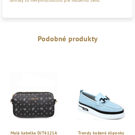
tenisky sú nevyhnutnosťou pre modernú ženu.
Podobné produkty
Malá kabelka DJT6121A
Trendy kožené sliponky