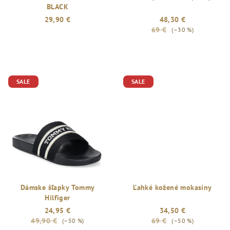
BLACK
29,90 €
48,30 €
69 €
(–30 %)
SALE
SALE
Dámske šľapky Tommy
Ľahké kožené mokasíny
Hilfiger
24,95 €
34,50 €
49,90 €
69 €
(–50 %)
(–50 %)