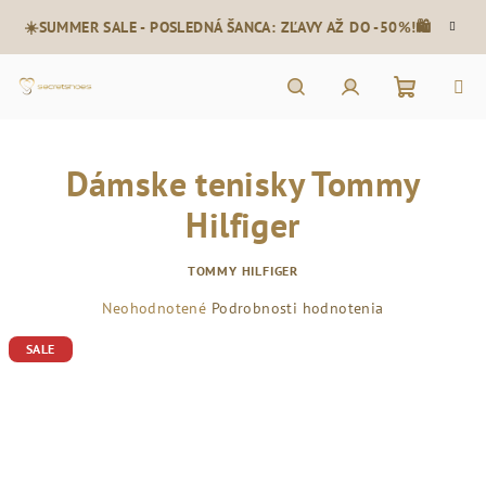
Prejsť
☀️SUMMER SALE - POSLEDNÁ ŠANCA: ZĽAVY AŽ DO -50%!🛍️
na
obsah
Nákupn
Hľadať
Prihlásenie
Dámske tenisky Tommy
košík
Hilfiger
TOMMY HILFIGER
Priemerné
Neohodnotené
Podrobnosti hodnotenia
hodnotenie
SALE
produktu
je
0,0
z
5
hviezdičiek.