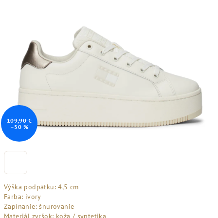
109,90 €
–50 %
Výška podpätku: 4,5 cm
Farba: ivory
Zapínanie: šnurovanie
Materiál zvršok: koža / syntetika