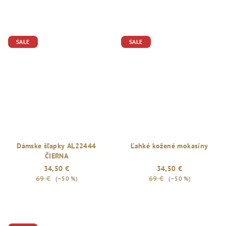
SALE
SALE
Dámske šľapky AL22444
Ľahké kožené mokasíny
ČIERNA
34,50 €
34,50 €
69 €
69 €
(–50 %)
(–50 %)