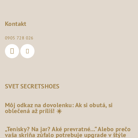
Kontakt
0905 728 026
SVET SECRETSHOES
Môj odkaz na dovolenku: Ak si obutá, si
oblečená až príliš! ☀️
„Tenisky? Na jar? Aké prevratné...“ Alebo prečo
vaša skriňa zúfalo potrebuje upgrade v štýle