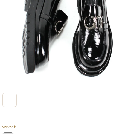
--
VEĽKOSŤ