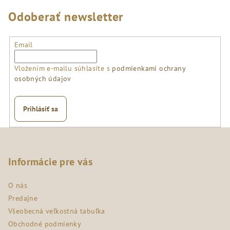
Odoberať newsletter
Email
Vložením e-mailu súhlasíte s
podmienkami ochrany
osobných údajov
Prihlásiť sa
Z
á
p
Informácie pre vás
ä
O nás
t
Predajne
i
Všeobecná veľkostná tabuľka
e
Obchodné podmienky