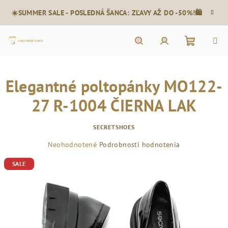
Prejsť
☀️SUMMER SALE - POSLEDNÁ ŠANCA: ZĽAVY AŽ DO -50%!🛍️
na
obsah
Nákupn
Hľadať
Prihlásenie
Elegantné poltopánky MO122-
košík
27 R-1004 ČIERNA LAK
SECRETSHOES
Priemerné
Neohodnotené
Podrobnosti hodnotenia
hodnotenie
SALE
produktu
je
0,0
z
5
hviezdičiek.