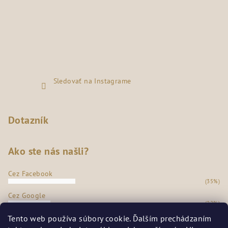
Sledovať na Instagrame
Dotazník
Ako ste nás našli?
Cez Facebook
(35%)
Cez Google
(22%)
Z našej predajne
Tento web používa súbory cookie. Ďalším prechádzaním
(36%)