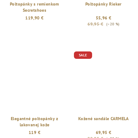
Poltopánky s remienkom
Poltopánky Rieker
Secretshoes
119,90 €
55,96 €
69,95 €
(–20 %)
SALE
Elegantné poltopánky z
Kožené sandále CARMELA
lakovanej kože
119 €
69,95 €