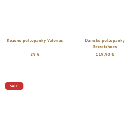
Kožené poltopánky Valerias
Dámske poltopánky
Secretshoes
89 €
119,90 €
Priemerné
hodnotenie
produktu
je
SALE
5,0
z
5
hviezdičiek.