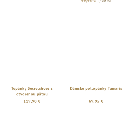
99,95 €
(–30 %)
Topánky Secretshoes s
Dámske poltopánky Tamaris
otvorenou pätou
119,90 €
69,95 €