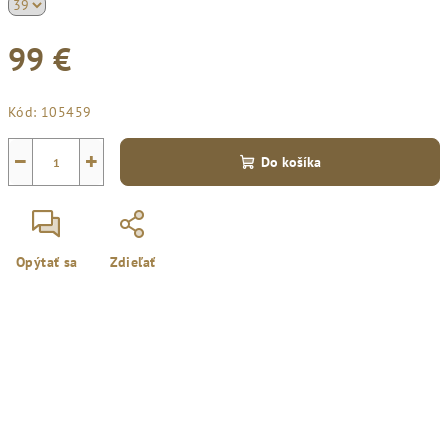
99 €
Jednotková
Kód:
105459
cena:
−
+
Do košíka
Opýtať sa
Zdieľať