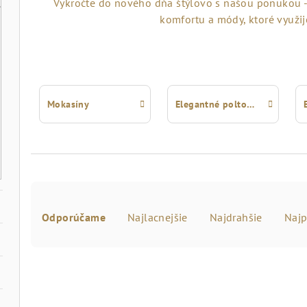
Vykročte do nového dňa štýlovo s našou ponukou 
komfortu a módy, ktoré využij
Mokasíny
Elegantné poltopánky
R
Odporúčame
Najlacnejšie
Najdrahšie
Najp
a
d
V
e
ý
n