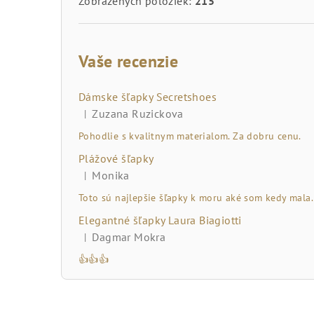
Zobrazených položiek:
215
Vaše recenzie
Dámske šľapky Secretshoes
Zuzana Ruzickova
|
Hodnotenie produktu je 5 z 5 hviezdičiek.
Pohodlie s kvalitnym materialom. Za dobru cenu.
Plážové šľapky
Monika
|
Hodnotenie produktu je 5 z 5 hviezdičiek.
Toto sú najlepšie šľapky k moru aké som kedy mala.
Elegantné šľapky Laura Biagiotti
Dagmar Mokra
|
Hodnotenie produktu je 5 z 5 hviezdičiek.
👍👍👍