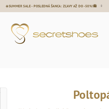
☀️SUMMER SALE - POSLEDNÁ ŠANCA: ZĽAVY AŽ DO -50%!🛍️
Poltop