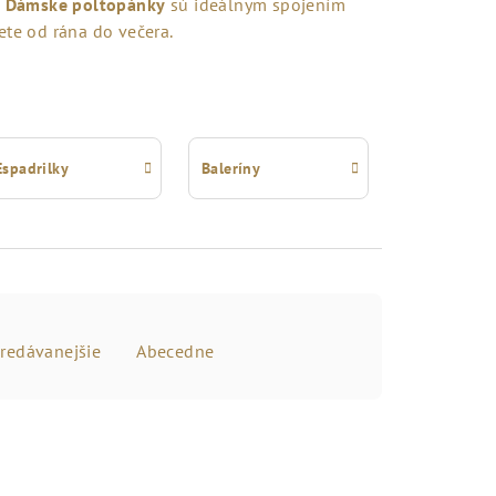
-
Dámske poltopánky
sú ideálnym spojením
ete od rána do večera.
Espadrilky
Baleríny
redávanejšie
Abecedne