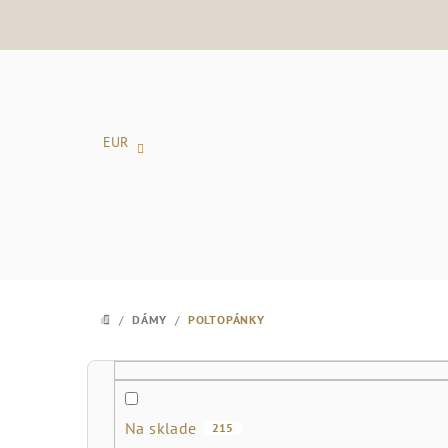
Prejsť
na
obsah
EUR
/
DÁMY
/
POLTOPÁNKY
DOMOV
B
o
Na sklade
215