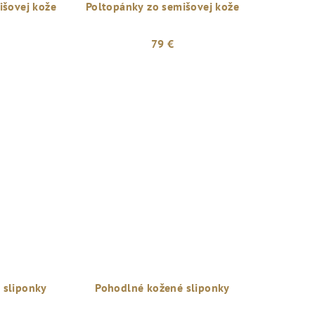
išovej kože
Poltopánky zo semišovej kože
79 €
 sliponky
Pohodlné kožené sliponky