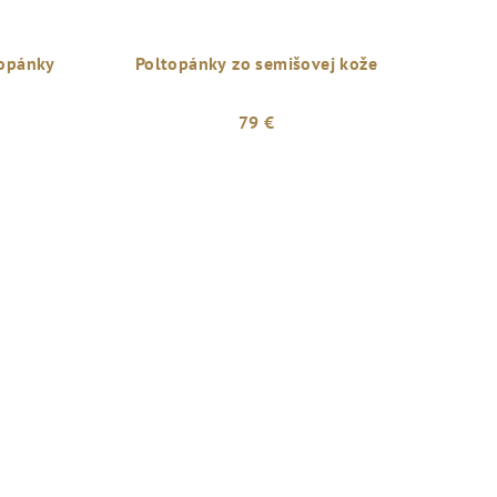
opánky
Poltopánky zo semišovej kože
79 €