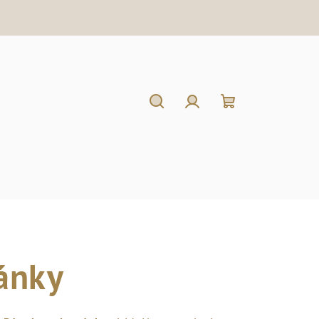
Hľadať
Prihlásenie
Nákupný
košík
ánky