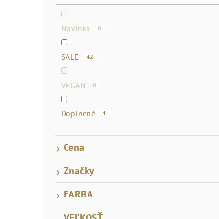
č
n
Novinka
0
ý
p
SALE
42
a
VEGAN
0
n
e
Doplnené
1
l
Cena
Značky
FARBA
VEĽKOSŤ