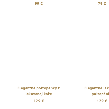
99 €
79 €
Elegantné poltopánky z
Elegantné la
lakovanej kože
poltopán
129 €
129 €