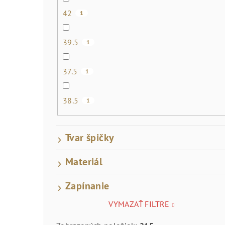
42
1
39.5
1
37.5
1
38.5
1
Tvar špičky
Materiál
Zapínanie
VYMAZAŤ FILTRE