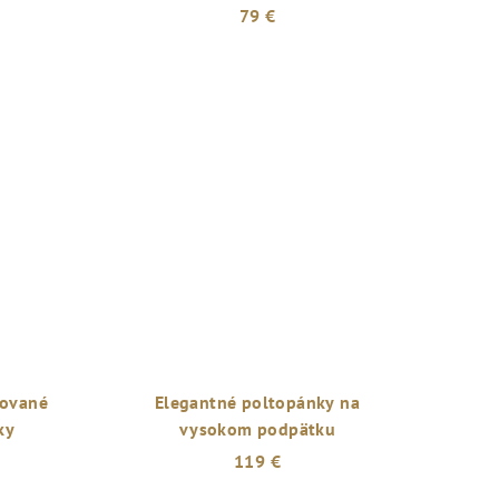
79 €
kované
Elegantné poltopánky na
ky
vysokom podpätku
119 €