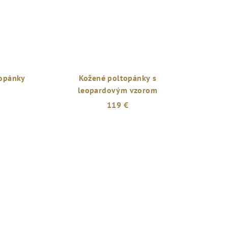
opánky
Kožené poltopánky s
leopardovým vzorom
119 €