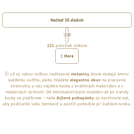
Načítať 30 ďalších
S
t
1
8
O
r
221
položiek celkom
á
v
n
l
Hore
k
á
o
d
v
Či už sú vašou voľbou nadčasové
mokasíny
, ktoré dodajú šmrnc
a
a
každému outfitu, alebo hľadáte
elegantnú obuv
na pracovné
n
c
i
stretnutia, u nás nájdete kúsky z kvalitných materiálov a v
i
e
moderných strihoch. Od minimalistických modelov až po trendy
e
kúsky na platforme – naše
štýlové poltopánky
sú navrhnuté tak,
p
aby podčiarkli vašu ženskosť a zaistili pohodlie pri každom kroku.
r
v
k
y