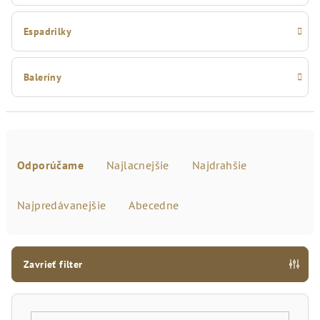
Espadrilky
Baleríny
R
a
Odporúčame
Najlacnejšie
Najdrahšie
d
e
Najpredávanejšie
Abecedne
n
i
e
Zavrieť filter
p
r