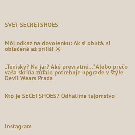
SVET SECRETSHOES
Môj odkaz na dovolenku: Ak si obutá, si
oblečená až príliš! ☀️
„Tenisky? Na jar? Aké prevratné...“ Alebo prečo
vaša skriňa zúfalo potrebuje upgrade v štýle
Devil Wears Prada
Kto je SECETSHOES? Odhalíme tajomstvo
Instagram