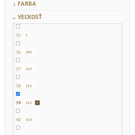
FARBA
VEĽKOSŤ
35
1
36
205
37
227
38
215
39
221
40
213