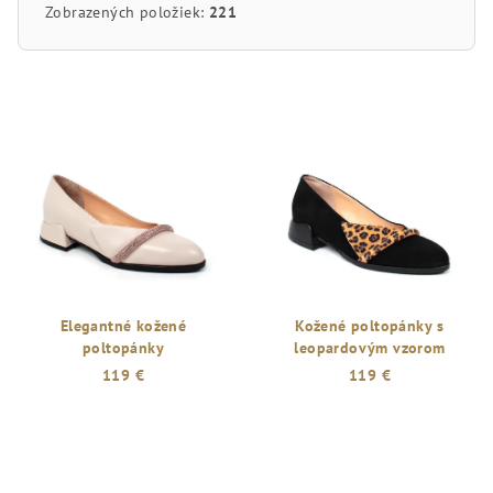
Zobrazených položiek:
221
V
ý
p
i
s
p
r
o
d
Elegantné kožené
Kožené poltopánky s
poltopánky
leopardovým vzorom
u
119 €
119 €
k
t
o
v