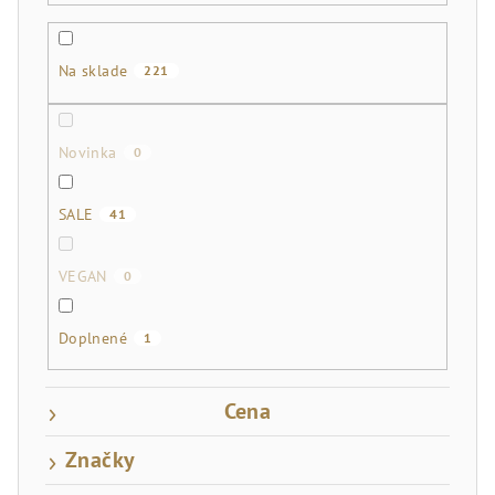
o
d
u
Na sklade
221
k
t
Novinka
0
o
v
SALE
41
VEGAN
0
Doplnené
1
Cena
Značky