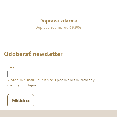
v
ý
p
Doprava zdarma
i
s
Doprava zdarma od 69,90€
u
Odoberať newsletter
Email
Vložením e-mailu súhlasíte s
podmienkami ochrany
osobných údajov
Prihlásiť sa
Z