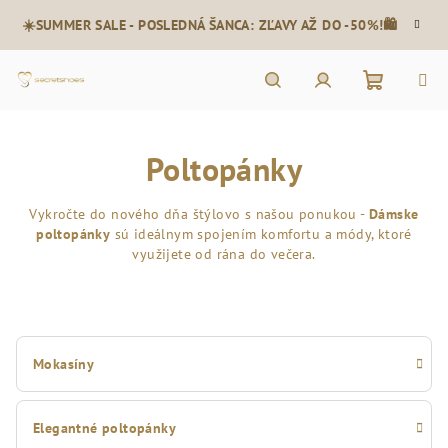
Prejsť
☀️SUMMER SALE - POSLEDNÁ ŠANCA: ZĽAVY AŽ DO -50%!🛍️
na
obsah
Nákupn
Hľadať
Prihlásenie
Poltopánky
košík
Vykročte do nového dňa štýlovo s našou ponukou -
Dámske
poltopánky
sú ideálnym spojením komfortu a módy, ktoré
využijete od rána do večera.
Mokasíny
Elegantné poltopánky