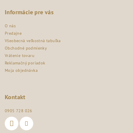
á
p
Informácie pre vás
ä
O nás
t
Predajne
i
Všeobecná veľkostná tabuľka
e
Obchodné podmienky
Vrátenie tovaru
Reklamačný poriadok
Moja objednávka
Kontakt
0905 728 026