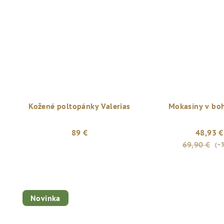
5,0
z
5
hviezdičiek.
Kožené poltopánky Valerias
Mokasíny v boh
89 €
48,93 €
69,90 €
(–
Novinka