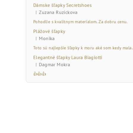
č
Dámske šľapky Secretshoes
n
Zuzana Ruzickova
|
Hodnotenie produktu je 5 z 5 hviezdičiek.
ý
Pohodlie s kvalitnym materialom. Za dobru cenu.
Plážové šľapky
p
Monika
|
Hodnotenie produktu je 5 z 5 hviezdičiek.
a
Toto sú najlepšie šľapky k moru aké som kedy mala.
n
Elegantné šľapky Laura Biagiotti
Dagmar Mokra
|
e
Hodnotenie produktu je 5 z 5 hviezdičiek.
👍👍👍
l