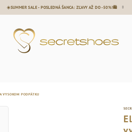
☀️SUMMER SALE - POSLEDNÁ ŠANCA: ZĽAVY AŽ DO -50%!🛍️
NA VYSOKOM PODPÄTKU
SEC
E
v