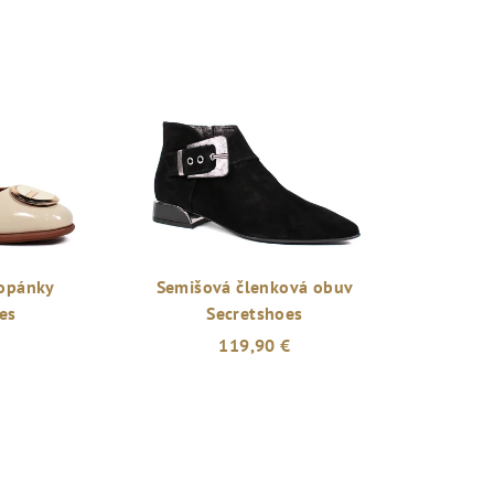
opánky
Semišová členková obuv
es
Secretshoes
119,90 €