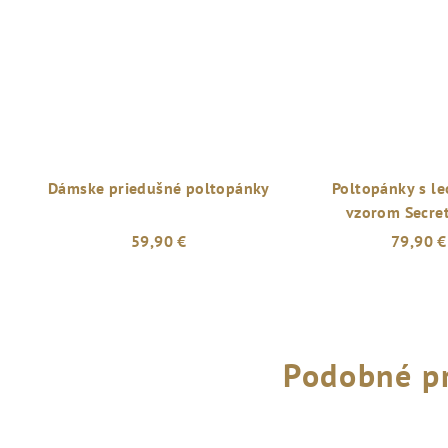
Dámske priedušné poltopánky
Poltopánky s l
vzorom Secre
59,90 €
79,90 €
Podobné p