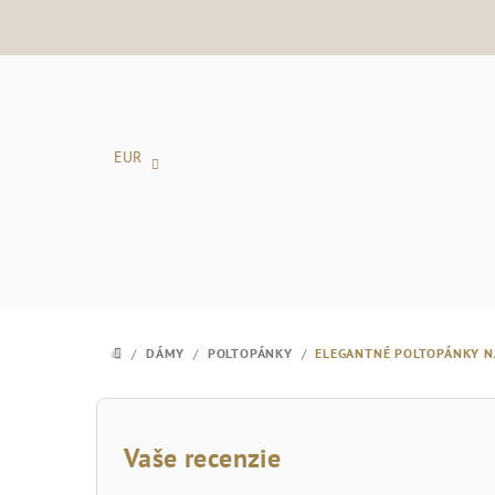
Prejsť
na
obsah
EUR
/
DÁMY
/
POLTOPÁNKY
/
ELEGANTNÉ POLTOPÁNKY 
DOMOV
B
o
Vaše recenzie