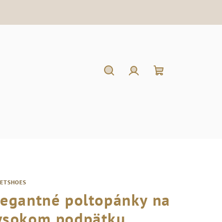
Hľadať
Prihlásenie
Nákupný
košík
RETSHOES
legantné poltopánky na
ysokom podpätku