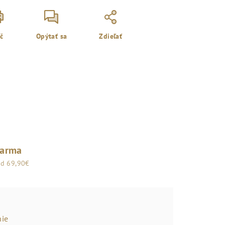
ač
Opýtať sa
Zdieľať
darma
od 69,90€
ie