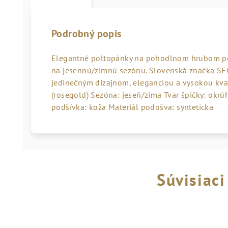
Podrobný popis
Elegantné poltopánky na pohodlnom hrubom pod
na jesennú/zimnú sezónu. Slovenská značka SE
jedinečným dizajnom, eleganciou a vysokou kval
(rosegold) Sezóna: jeseň/zima Tvar špičky: okrúh
podšívka: koža Materiál podošva: synteticka
Súvisiaci