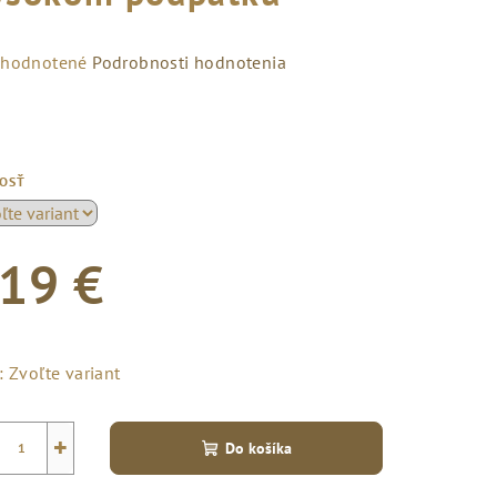
emerné
hodnotené
Podrobnosti hodnotenia
notenie
duktu
KOSŤ
zdičiek.
19 €
notková
a:
:
Zvoľte variant
+
Do košíka