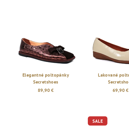
Elegantné poltopánky
Lakované polt
Secretshoes
Secretsho
89,90 €
69,90 €
Priemerné
hodnotenie
produktu
SALE
je