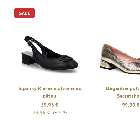
SALE
Topánky Rieker s otvorenou
Elegantné pol
pätou
Secretsho
59,96 €
99,90 €
74,95 €
(–20 %)