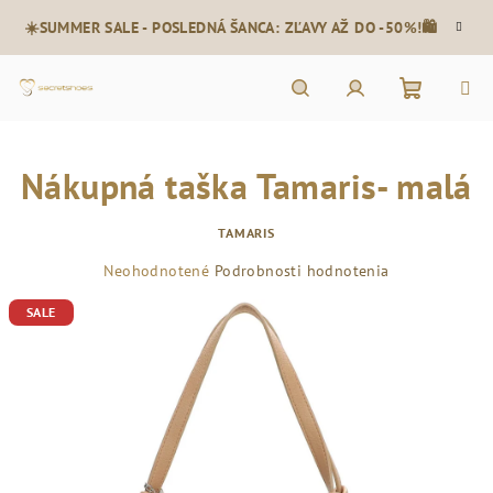
Prejsť
☀️SUMMER SALE - POSLEDNÁ ŠANCA: ZĽAVY AŽ DO -50%!🛍️
na
obsah
Nákupn
Hľadať
Prihlásenie
Nákupná taška Tamaris- malá
košík
TAMARIS
Priemerné
Neohodnotené
Podrobnosti hodnotenia
hodnotenie
SALE
produktu
je
0,0
z
5
hviezdičiek.