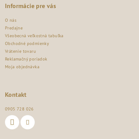
p
Informácie pre vás
ä
O nás
t
Predajne
i
Všeobecná veľkostná tabuľka
e
Obchodné podmienky
Vrátenie tovaru
Reklamačný poriadok
Moja objednávka
Kontakt
0905 728 026