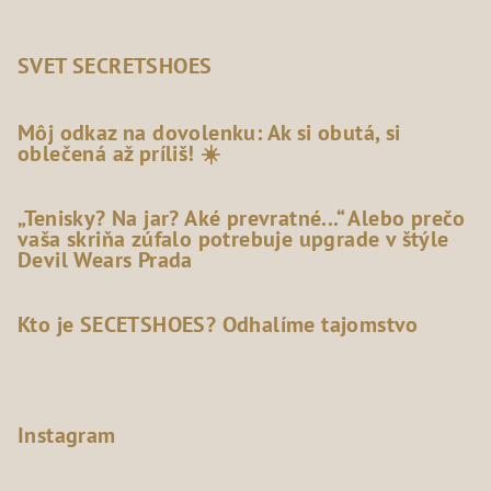
SVET SECRETSHOES
Môj odkaz na dovolenku: Ak si obutá, si
oblečená až príliš! ☀️
„Tenisky? Na jar? Aké prevratné...“ Alebo prečo
vaša skriňa zúfalo potrebuje upgrade v štýle
Devil Wears Prada
Kto je SECETSHOES? Odhalíme tajomstvo
Instagram