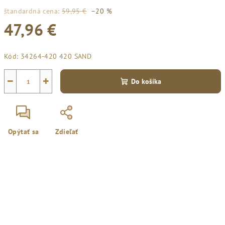
štandardná cena:
59,95 €
–20 %
47,96 €
Jednotková
Kód:
34264-420 420 SAND
cena:
−
+
Do košíka
Opýtať sa
Zdieľať