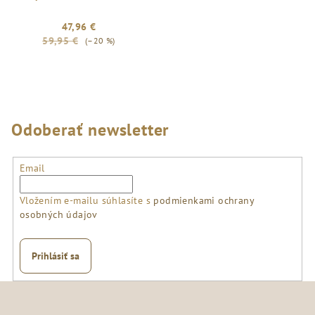
47,96 €
59,95 €
(–20 %)
Odoberať newsletter
Email
Vložením e-mailu súhlasíte s
podmienkami ochrany
osobných údajov
Prihlásiť sa
Z
á