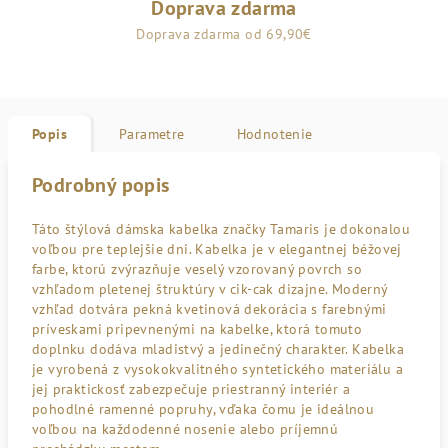
Doprava zdarma
Doprava zdarma od 69,90€
Popis
Parametre
Hodnotenie
Podrobný popis
Táto štýlová dámska kabelka značky Tamaris je dokonalou
voľbou pre teplejšie dni. Kabelka je v elegantnej béžovej
farbe, ktorú zvýrazňuje veselý vzorovaný povrch so
vzhľadom pletenej štruktúry v cik-cak dizajne. Moderný
vzhľad dotvára pekná kvetinová dekorácia s farebnými
príveskami pripevnenými na kabelke, ktorá tomuto
doplnku dodáva mladistvý a jedinečný charakter. Kabelka
je vyrobená z vysokokvalitného syntetického materiálu a
jej praktickosť zabezpečuje priestranný interiér a
pohodlné ramenné popruhy, vďaka čomu je ideálnou
voľbou na každodenné nosenie alebo príjemnú