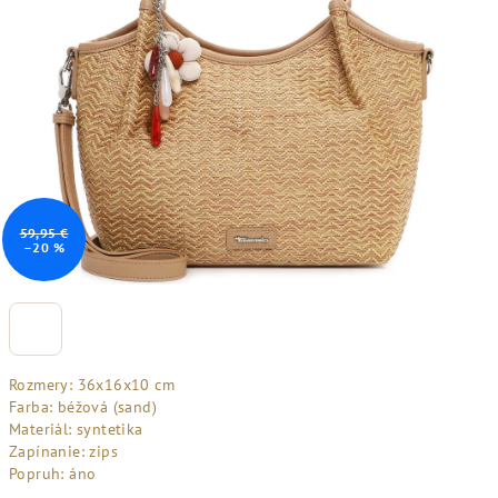
59,95 €
–20 %
Rozmery: 36x16x10 cm
Farba: béžová (sand)
Materiál: syntetika
Zapínanie: zips
Popruh: áno