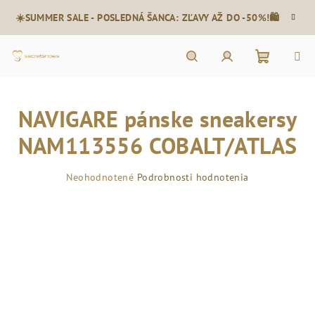
Prejsť
☀️SUMMER SALE - POSLEDNÁ ŠANCA: ZĽAVY AŽ DO -50%!🛍️
na
obsah
Nákupn
Hľadať
Prihlásenie
NAVIGARE pánske sneakersy
košík
NAM113556 COBALT/ATLAS
Priemerné
Neohodnotené
Podrobnosti hodnotenia
hodnotenie
produktu
je
0,0
z
5
hviezdičiek.