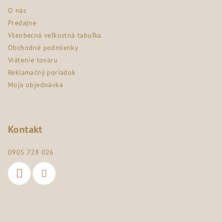
ä
O nás
t
Predajne
i
Všeobecná veľkostná tabuľka
e
Obchodné podmienky
Vrátenie tovaru
Reklamačný poriadok
Moja objednávka
Kontakt
0905 728 026