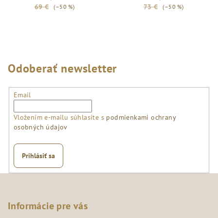
69 €
73 €
(–50 %)
(–50 %)
Odoberať newsletter
Email
Vložením e-mailu súhlasíte s
podmienkami ochrany
osobných údajov
Prihlásiť sa
Z
á
p
Informácie pre vás