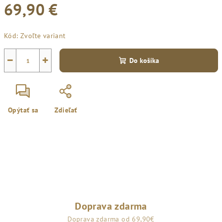
69,90 €
Jednotková
Kód:
Zvoľte variant
cena:
−
+
Do košíka
Opýtať sa
Zdieľať
Doprava zdarma
Doprava zdarma od 69,90€