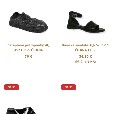
Zateplené poltopánky AQ
Dámske sandále AQ25-06-11
AS21 R35 ČIERNA
ČIERNA LESK
79 €
34,50 €
69 €
(–50 %)
SALE
SALE