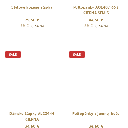
Štýlové kožené šľapky
Poltopánky AQ1407 652
ČIERNA SEMIŠ
29,50 €
44,50 €
59 €
89 €
(–50 %)
(–50 %)
SALE
SALE
Dámske šľapky AL22444
Poltopánky z jemnej kože
ČIERNA
34,50 €
36,50 €