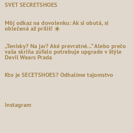
SVET SECRETSHOES
Môj odkaz na dovolenku: Ak si obutá, si
oblečená až príliš! ☀️
„Tenisky? Na jar? Aké prevratné...“ Alebo prečo
vaša skriňa zúfalo potrebuje upgrade v štýle
Devil Wears Prada
Kto je SECETSHOES? Odhalíme tajomstvo
Instagram