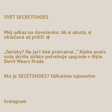
SVET SECRETSHOES
Môj odkaz na dovolenku: Ak si obutá, si
oblečená až príliš! ☀️
„Tenisky? Na jar? Aké prevratné...“ Alebo prečo
vaša skriňa zúfalo potrebuje upgrade v štýle
Devil Wears Prada
Kto je SECETSHOES? Odhalíme tajomstvo
Instagram