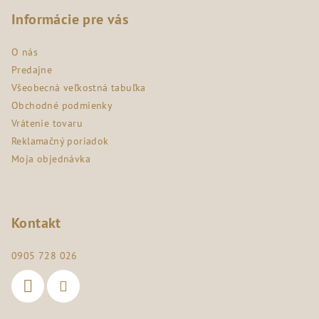
á
p
Informácie pre vás
ä
O nás
t
Predajne
i
Všeobecná veľkostná tabuľka
e
Obchodné podmienky
Vrátenie tovaru
Reklamačný poriadok
Moja objednávka
Kontakt
0905 728 026