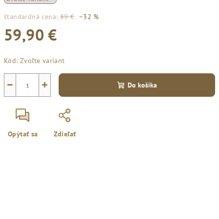
štandardná cena:
89 €
–32 %
59,90 €
Jednotková
Kód:
Zvoľte variant
cena:
−
+
Do košíka
Opýtať sa
Zdieľať