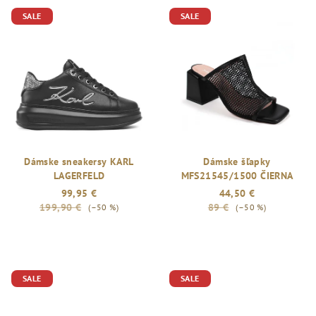
SALE
SALE
Dámske sneakersy KARL
Dámske šľapky
LAGERFELD
MFS21545/1500 ČIERNA
99,95 €
44,50 €
199,90 €
89 €
(–50 %)
(–50 %)
SALE
SALE