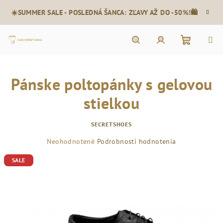
Prejsť
☀️SUMMER SALE - POSLEDNÁ ŠANCA: ZĽAVY AŽ DO -50%!🛍️
na
obsah
Nákupn
Hľadať
Prihlásenie
Pánske poltopánky s gelovou
košík
stielkou
SECRETSHOES
Priemerné
Neohodnotené
Podrobnosti hodnotenia
hodnotenie
SALE
produktu
je
0,0
z
5
hviezdičiek.