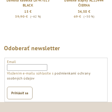
Dámska kabelka LK-H7013
Dámske šľapky AL22444
BLACK
ČIERNA
15 €
34,50 €
39,90 €
69 €
(–62 %)
(–50 %)
Odoberať newsletter
Email
Vložením e-mailu súhlasíte s
podmienkami ochrany
osobných údajov
Prihlásiť sa
Z