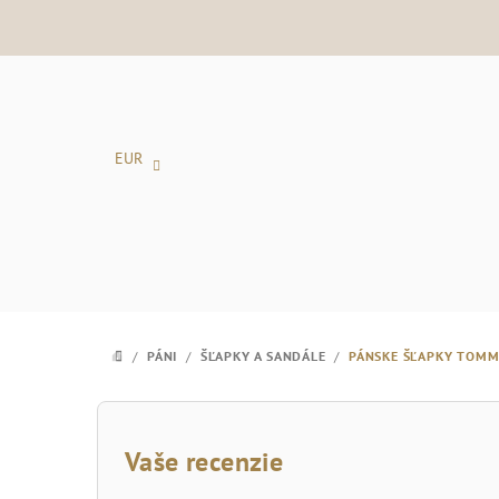
Prejsť
na
obsah
EUR
/
PÁNI
/
ŠĽAPKY A SANDÁLE
/
PÁNSKE ŠĽAPKY TOMM
DOMOV
B
o
Vaše recenzie