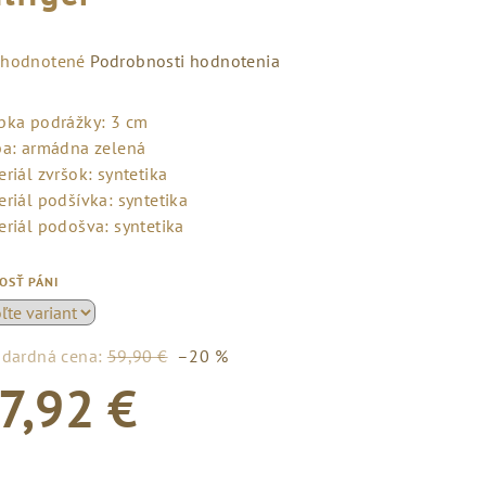
emerné
hodnotené
Podrobnosti hodnotenia
notenie
duktu
bka podrážky: 3 cm
ba: armádna zelená
riál zvršok: syntetika
riál podšívka: syntetika
eriál podošva: syntetika
zdičiek.
OSŤ PÁNI
ndardná cena:
59,90 €
–20 %
7,92 €
notková
a: