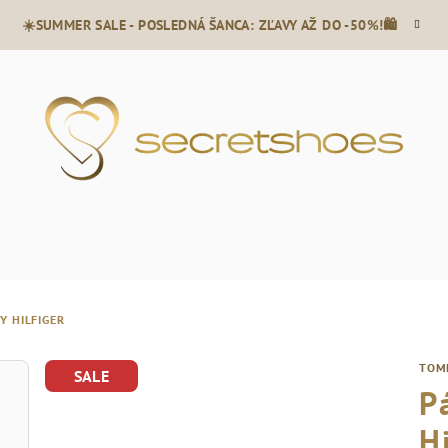
☀️SUMMER SALE - POSLEDNÁ ŠANCA: ZĽAVY AŽ DO -50%!🛍️
Y HILFIGER
TOM
SALE
P
Hi