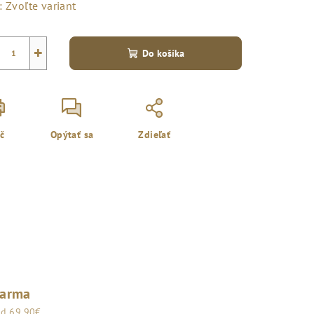
:
Zvoľte variant
+
Do košíka
ač
Opýtať sa
Zdieľať
darma
od 69,90€