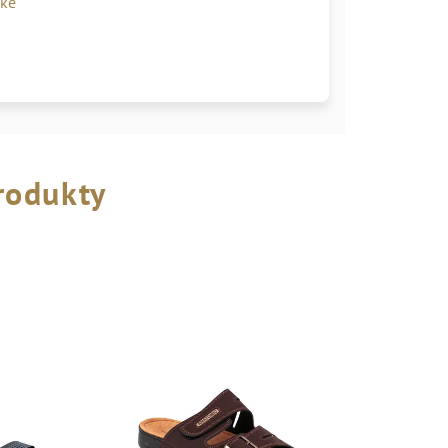
žke
rodukty