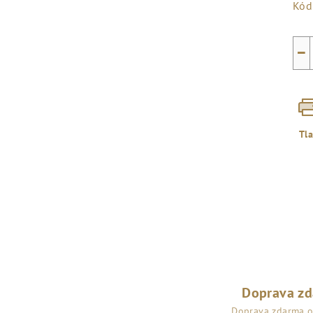
Kód
−
Tl
Doprava z
Doprava zdarma 