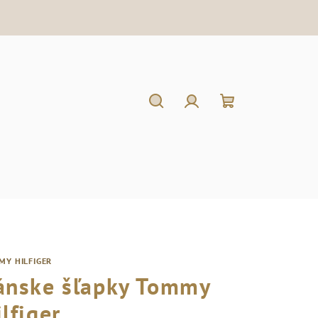
Hľadať
Prihlásenie
Nákupný
košík
MY HILFIGER
ánske šľapky Tommy
lfiger