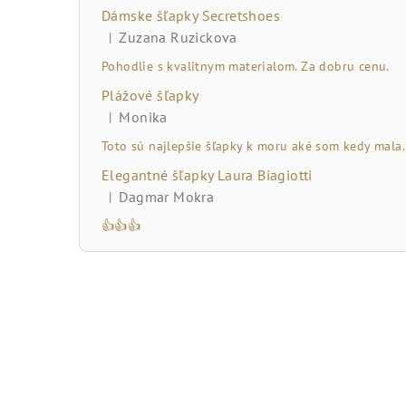
č
Dámske šľapky Secretshoes
n
Zuzana Ruzickova
|
Hodnotenie produktu je 5 z 5 hviezdičiek.
ý
Pohodlie s kvalitnym materialom. Za dobru cenu.
Plážové šľapky
p
Monika
|
Hodnotenie produktu je 5 z 5 hviezdičiek.
a
Toto sú najlepšie šľapky k moru aké som kedy mala.
n
Elegantné šľapky Laura Biagiotti
Dagmar Mokra
|
e
Hodnotenie produktu je 5 z 5 hviezdičiek.
👍👍👍
l