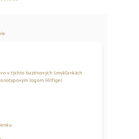
ie
lovo v týchto bazénových šmykľavkách
onotypovým logom Hilfiger.
ienku