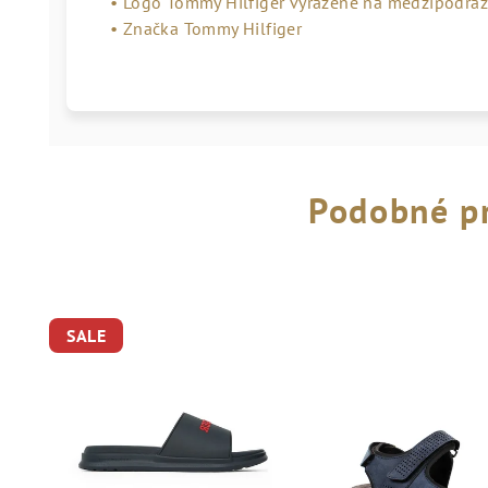
• Logo Tommy Hilfiger vyrazené na medzipodrá
• Značka Tommy Hilfiger
Podobné p
SALE