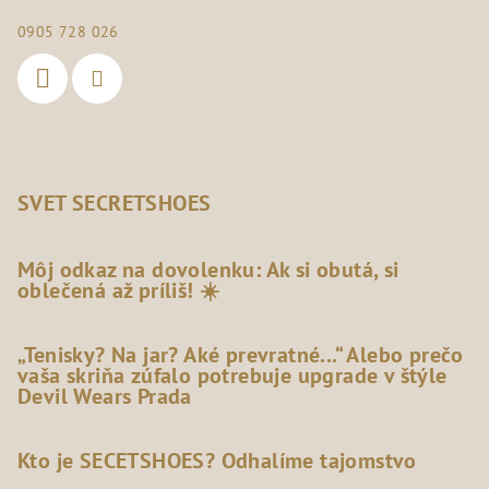
0905 728 026
SVET SECRETSHOES
Môj odkaz na dovolenku: Ak si obutá, si
oblečená až príliš! ☀️
„Tenisky? Na jar? Aké prevratné...“ Alebo prečo
vaša skriňa zúfalo potrebuje upgrade v štýle
Devil Wears Prada
Kto je SECETSHOES? Odhalíme tajomstvo