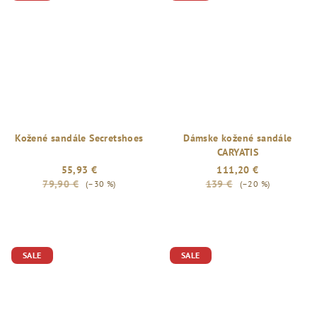
5,0
z
5
hviezdičiek.
Kožené sandále Secretshoes
Dámske kožené sandále
CARYATIS
55,93 €
111,20 €
79,90 €
139 €
(–30 %)
(–20 %)
SALE
SALE