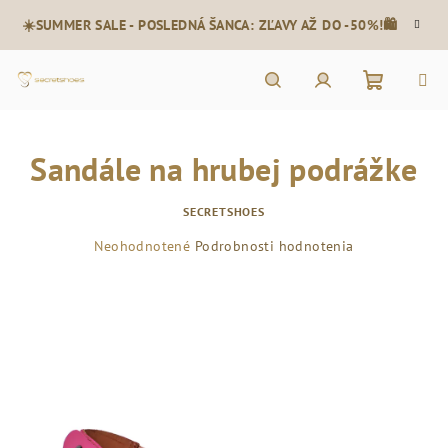
Prejsť
☀️SUMMER SALE - POSLEDNÁ ŠANCA: ZĽAVY AŽ DO -50%!🛍️
na
obsah
Nákupn
Hľadať
Prihlásenie
Sandále na hrubej podrážke
košík
SECRETSHOES
Priemerné
Neohodnotené
Podrobnosti hodnotenia
hodnotenie
produktu
je
0,0
z
5
hviezdičiek.