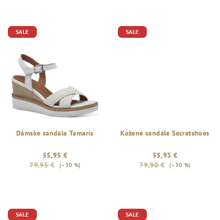
SALE
SALE
Dámske sandále Tamaris
Kožené sandále Secretshoes
55,95 €
55,93 €
79,95 €
79,90 €
(–30 %)
(–30 %)
Priemerné
hodnotenie
produktu
je
SALE
SALE