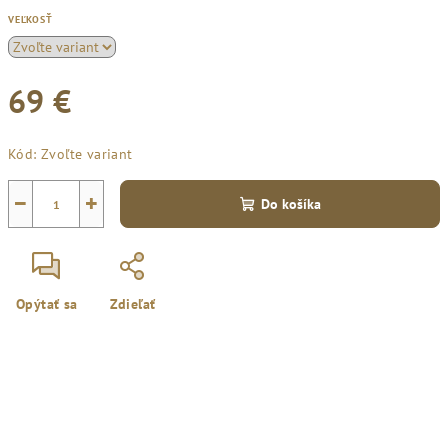
VEĽKOSŤ
69 €
Jednotková
Kód:
Zvoľte variant
cena:
−
+
Do košíka
Opýtať sa
Zdieľať