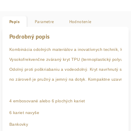
Popis
Parametre
Hodnotenie
Podrobný popis
Kombinácia odolných materiálov a inovatívnych techník, ktoré 
Vysokofrekvenčne zváraný kryt TPU (termoplastický polyuretán),
Odolný proti poškriabaniu a vodeodolný. Kryt navrhnutý spolu
no zároveň je pružný a jemný na dotyk. Kompaktne uzavretá 
4 embosované alebo 6 plochých kariet

6 kariet navyše

Bankovky
