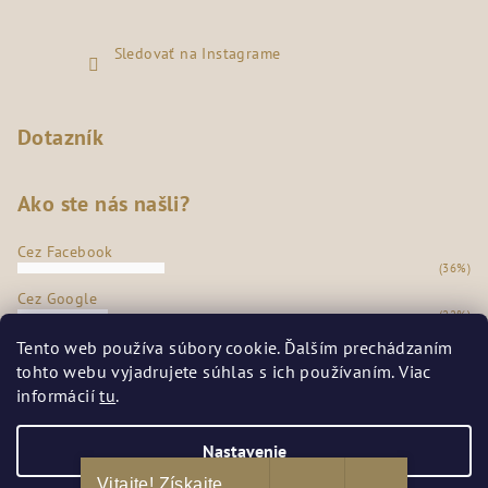
Sledovať na Instagrame
Dotazník
Ako ste nás našli?
Cez Facebook
(36%)
Cez Google
(22%)
Z našej predajne
Tento web používa súbory cookie. Ďalším prechádzaním
(35%)
tohto webu vyjadrujete súhlas s ich používaním. Viac
Odporúčanie známych
informácií
tu
.
(7%)
Počet hlasov:
273
Nastavenie
Vitajte! Získajte