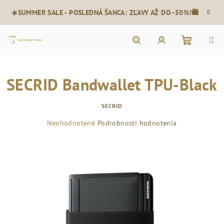
Prejsť
☀️SUMMER SALE - POSLEDNÁ ŠANCA: ZĽAVY AŽ DO -50%!🛍️
na
obsah
Nákupn
Hľadať
Prihlásenie
SECRID Bandwallet TPU-Black
košík
SECRID
Priemerné
Neohodnotené
Podrobnosti hodnotenia
hodnotenie
produktu
je
0,0
z
5
hviezdičiek.