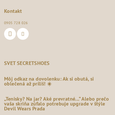
Kontakt
0905 728 026
SVET SECRETSHOES
Môj odkaz na dovolenku: Ak si obutá, si
oblečená až príliš! ☀️
„Tenisky? Na jar? Aké prevratné...“ Alebo prečo
vaša skriňa zúfalo potrebuje upgrade v štýle
Devil Wears Prada