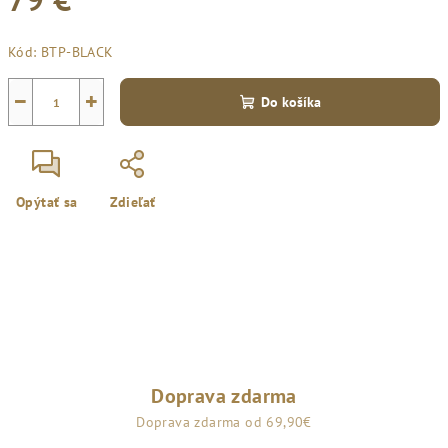
Jednotková
Kód:
BTP-BLACK
cena:
−
+
Do košíka
Opýtať sa
Zdieľať
Doprava zdarma
Doprava zdarma od 69,90€