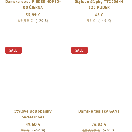
Dámska obuv RIEKER 40910-
Štýlové šľapky TT2306-N
00 ČIERNA
123 PUDER
55,99 €
48 €
69,99 €
95 €
(–20 %)
(–49 %)
SALE
SALE
Štýlové poltopánky
Dámske tenisky GANT
Secretshoes
49,50 €
76,93 €
99 €
109,90 €
(–50 %)
(–30 %)