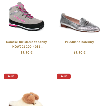
Dámske turistické topánky
Priedušné baleríny
HDW221200 4081
CIMENT/PASSIO
59,90 €
69,90 €
Priemerné
hodnotenie
produktu
je
SALE
SALE
5,0
z
5
hviezdičiek.