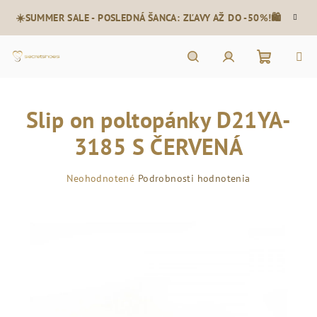
Prejsť
☀️SUMMER SALE - POSLEDNÁ ŠANCA: ZĽAVY AŽ DO -50%!🛍️
na
obsah
Nákupn
Hľadať
Prihlásenie
Slip on poltopánky D21YA-
košík
3185 S ČERVENÁ
Priemerné
Neohodnotené
Podrobnosti hodnotenia
hodnotenie
produktu
je
0,0
z
5
hviezdičiek.