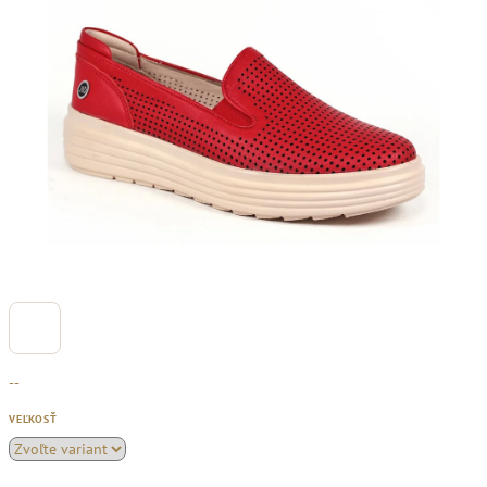
--
VEĽKOSŤ