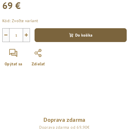
69 €
Jednotková
Kód:
Zvoľte variant
cena:
−
+
Do košíka
Opýtať sa
Zdieľať
Doprava zdarma
Doprava zdarma od 69,90€