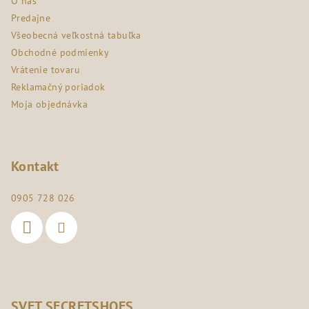
O nás
t
Predajne
i
Všeobecná veľkostná tabuľka
e
Obchodné podmienky
Vrátenie tovaru
Reklamačný poriadok
Moja objednávka
Kontakt
0905 728 026
SVET SECRETSHOES