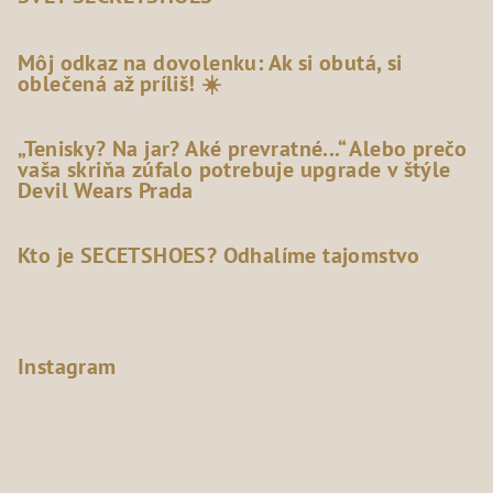
Môj odkaz na dovolenku: Ak si obutá, si
oblečená až príliš! ☀️
„Tenisky? Na jar? Aké prevratné...“ Alebo prečo
vaša skriňa zúfalo potrebuje upgrade v štýle
Devil Wears Prada
Kto je SECETSHOES? Odhalíme tajomstvo
Instagram