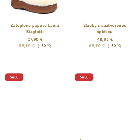
Zateplené papuče Laura
Šľapky s uzatvorenou
Biagiotti
špičkou
27,90 €
48,93 €
39,90 €
69,90 €
(–30 %)
(–30 %)
Priemerné
hodnotenie
produktu
je
SALE
SALE
5,0
z
5
hviezdičiek.