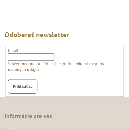
Odoberať newsletter
Email
Vložením e-mailu súhlasíte s
podmienkami ochrany
osobných údajov
Prihlásiť sa
Z
á
p
Informácie pre vás
ä