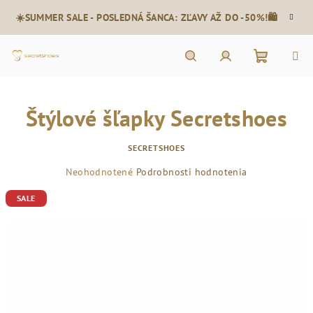
Prejsť
☀️SUMMER SALE - POSLEDNÁ ŠANCA: ZĽAVY AŽ DO -50%!🛍️
na
obsah
Nákupn
Hľadať
Prihlásenie
Štýlové šľapky Secretshoes
košík
SECRETSHOES
Priemerné
Neohodnotené
Podrobnosti hodnotenia
hodnotenie
SALE
produktu
je
0,0
z
5
hviezdičiek.