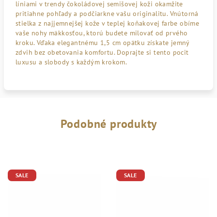
líniami v trendy čokoládovej semišovej koži okamžite
pritiahne pohľady a podčiarkne vašu originalitu. Vnútorná
stielka z najjemnejšej kože v teplej koňakovej farbe obíme
vaše nohy mäkkosťou, ktorú budete milovať od prvého
kroku. Vďaka elegantnému 1,5 cm opätku získate jemný
zdvih bez obetovania komfortu. Doprajte si tento pocit
luxusu a slobody s každým krokom.
Podobné produkty
SALE
SALE