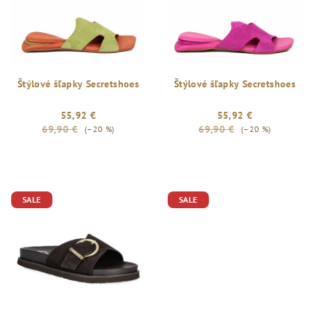
Štýlové šľapky Secretshoes
Štýlové šľapky Secretshoes
55,92 €
55,92 €
69,90 €
69,90 €
(–20 %)
(–20 %)
Priemerné
hodnotenie
produktu
je
SALE
SALE
5,0
z
5
hviezdičiek.