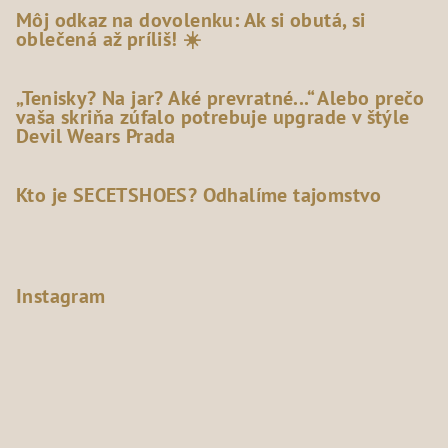
Môj odkaz na dovolenku: Ak si obutá, si
oblečená až príliš! ☀️
„Tenisky? Na jar? Aké prevratné...“ Alebo prečo
vaša skriňa zúfalo potrebuje upgrade v štýle
Devil Wears Prada
Kto je SECETSHOES? Odhalíme tajomstvo
Instagram