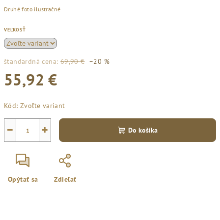
Druhé foto ilustračné
VEĽKOSŤ
štandardná cena:
69,90 €
–20 %
55,92 €
Jednotková
Kód:
Zvoľte variant
cena:
−
+
Do košíka
Opýtať sa
Zdieľať