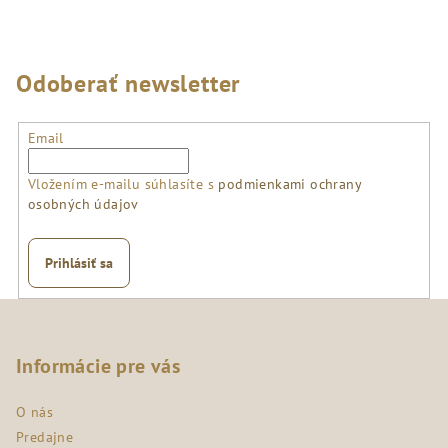
Odoberať newsletter
Email
Vložením e-mailu súhlasíte s
podmienkami ochrany
osobných údajov
Prihlásiť sa
Z
á
p
Informácie pre vás
ä
O nás
t
Predajne