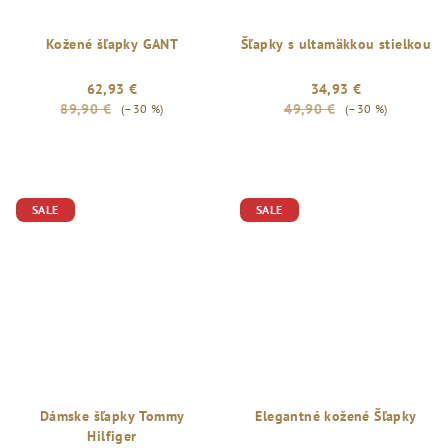
Kožené šľapky GANT
Šľapky s ultamäkkou stielkou
62,93 €
34,93 €
89,90 €
49,90 €
(–30 %)
(–30 %)
SALE
SALE
Dámske šľapky Tommy
Elegantné kožené Šľapky
Hilfiger