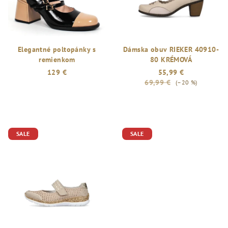
Elegantné poltopánky s
Dámska obuv RIEKER 40910-
remienkom
80 KRÉMOVÁ
129 €
55,99 €
69,99 €
(–20 %)
Priemerné
hodnotenie
produktu
je
SALE
SALE
5,0
z
5
hviezdičiek.