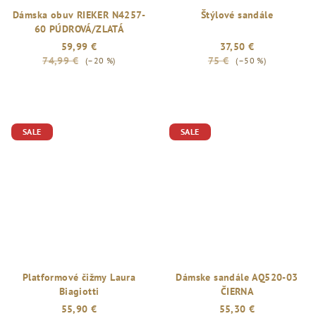
Dámska obuv RIEKER N4257-
Štýlové sandále
60 PÚDROVÁ/ZLATÁ
59,99 €
37,50 €
74,99 €
75 €
(–20 %)
(–50 %)
Priemerné
hodnotenie
produktu
je
SALE
SALE
5,0
z
5
hviezdičiek.
Platformové čižmy Laura
Dámske sandále AQ520-03
Biagiotti
ČIERNA
55,90 €
55,30 €