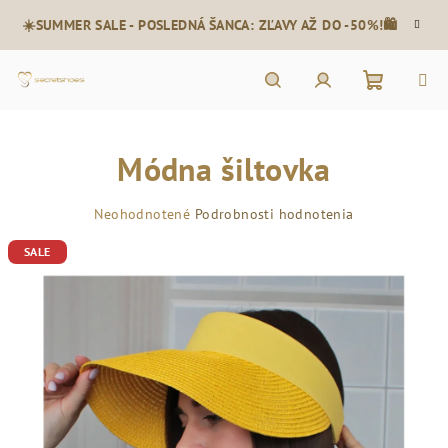
Prejsť
☀️SUMMER SALE - POSLEDNÁ ŠANCA: ZĽAVY AŽ DO -50%!🛍️
na
obsah
Nákupn
Hľadať
Prihlásenie
Módna šiltovka
košík
Priemerné
Neohodnotené
Podrobnosti hodnotenia
hodnotenie
SALE
produktu
je
0,0
z
5
hviezdičiek.