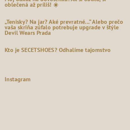
oblečená až príliš! ☀️
„Tenisky? Na jar? Aké prevratné...“ Alebo prečo
vaša skriňa zúfalo potrebuje upgrade v štýle
Devil Wears Prada
Kto je SECETSHOES? Odhalíme tajomstvo
Instagram