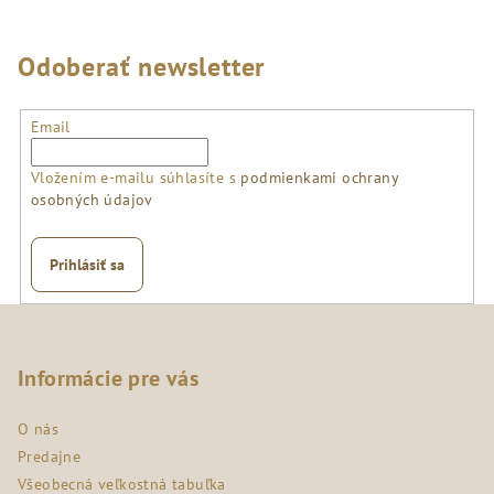
Odoberať newsletter
Email
Vložením e-mailu súhlasíte s
podmienkami ochrany
osobných údajov
Prihlásiť sa
Z
á
p
Informácie pre vás
ä
O nás
t
Predajne
i
Všeobecná veľkostná tabuľka