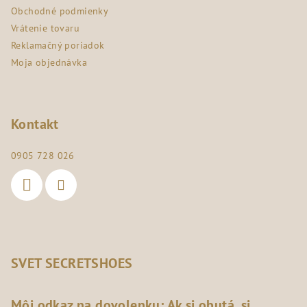
e
Obchodné podmienky
Vrátenie tovaru
Reklamačný poriadok
Moja objednávka
Kontakt
0905 728 026
SVET SECRETSHOES
Môj odkaz na dovolenku: Ak si obutá, si